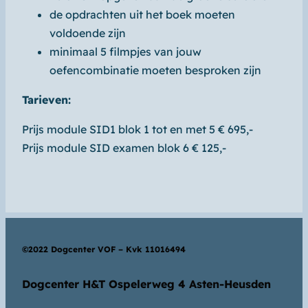
de opdrachten uit het boek moeten
voldoende zijn
minimaal 5 filmpjes van jouw
oefencombinatie moeten besproken zijn
Tarieven:
Prijs module SID1 blok 1 tot en met 5 € 695,-
Prijs module SID examen blok 6 € 125,-
©2022 Dogcenter VOF – Kvk 11016494
Dogcenter H&T Ospelerweg 4 Asten-Heusden