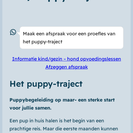
https://api.whatsapp.com/send?phone=310653772075&text=Hallo%2C%20ik%20wil%20graag%20een%20afspraak%20maken%20voor%20kind%2Fgezin%20-%20hond%20opvoedingslessen
Maak een afspraak voor een proefles van
het puppy-traject
Informatie kind/gezin – hond opvoedingslessen
Afzeggen afspraak
Het puppy-traject
Puppybegeleiding op maar- een sterke start
voor jullie samen.
Een pup in huis halen is het begin van een
prachtige reis. Maar die eerste maanden kunnen