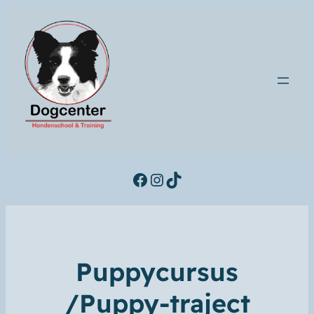
Facebook
Instagram
TikTok
Puppycursus
/Puppy-traject